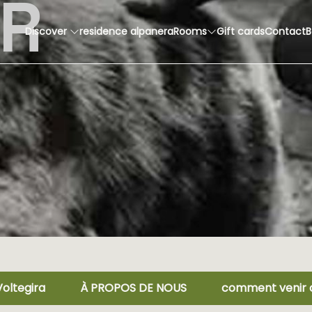
ER
Discover
residence alpanera
Rooms
Gift cards
Contact
B
Voltegira
À PROPOS DE NOUS
comment venir 