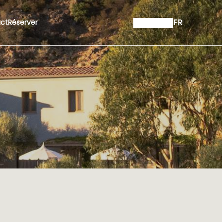
FR
ct
Réserver