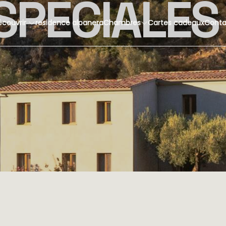
SPÉCIALES
écouvrir
residence alpanera
Chambres
Cartes cadeaux
Conta