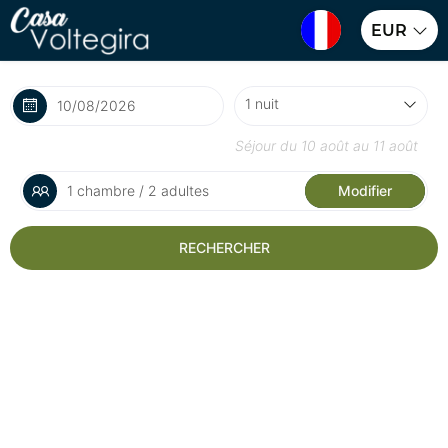
EUR
Séjour du
10 août
au
11 août
1 chambre / 2 adultes
Modifier